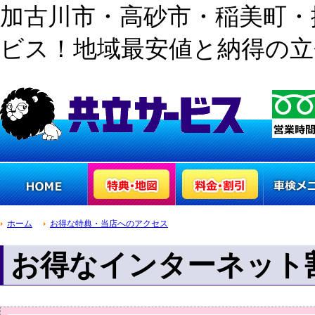
加古川市・高砂市・稲美町・
ビス！地域最安値と納得の立
ホーム
お得な特典・当店へのアクセス
車検専門トップペ
車検の特典と地図
車検の料金と割引
車検のメニ
ージ
き
お得なインターネット