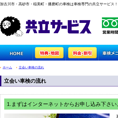
加古川市・高砂市・稲美町・播磨町の車検は車検専門の共立サービス！
ホーム
立会い車検の流れ
車検専門トップペ
車検の特典と地図
車検の料金と割引
車検のメニ
ージ
き
立会い車検の流れ
1.まずはインターネットからお申し込み下さい